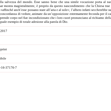
ella salvezza del mondo. Esse sanno bene che una simile vocazione porta al na
ar mostra magistralmente, è proprio da questo nascondimento che la Chiesa trae n
 «affinché anch’esse possano stare all’aria e al sole»; l’albero infatti seccherebbe s
concordanza di vedute, animate da un’opposizione estremamente feconda per il cammi
, prende corpo nel fiat incondizionato che i loro cuori pronunciano al richiamo dell
quale esempio di totale adesione alla parola di Dio.
 2017
eprint
ibile
-16-37176-7