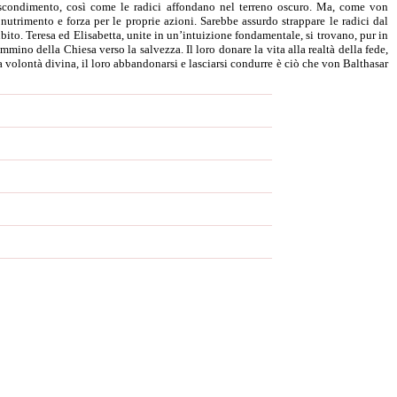
scondimento, così come le radici affondano nel terreno oscuro. Ma, come von
utrimento e forza per le proprie azioni. Sarebbe assurdo strappare le radici dal
ubito. Teresa ed Elisabetta, unite in un’intuizione fondamentale, si trovano, pur in
no della Chiesa verso la salvezza. Il loro donare la vita alla realtà della fede,
a volontà divina, il loro abbandonarsi e lasciarsi condurre è ciò che von Balthasar