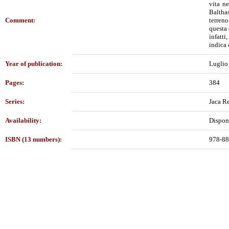
vita n
Balthas
Comment:
terreno
questa 
infatti
indica 
Year of publication:
Luglio
Pages:
384
Series:
Jaca R
Availability:
Dispon
ISBN (13 numbers):
978-88