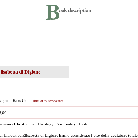
Elisabetta di Digione
-
sar, von Hans Urs
Titles of the same author
8,00
nesimo / Christianity - Theology - Spirituality - Bible
di Lisieux ed Elisabetta di Digione hanno considerato l’atto della dedizione total