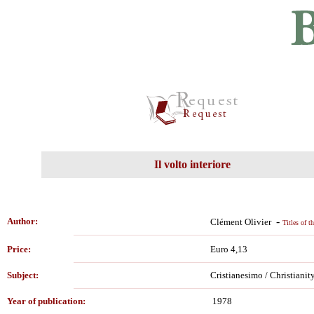
Il volto interiore
-
Author:
Clément Olivier
Titles of t
Price:
Euro 4,13
Subject:
Cristianesimo / Christianity
Year of publication:
1978