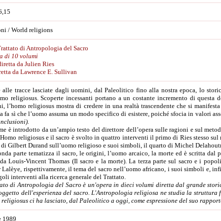
6,15
ni / World religions
rattato di Antropologia del Sacro
a di 10 volumi
iretta da Julien Ries
retta da Lawrence E. Sullivan
 alle tracce lasciate dagli uomini, dal Paleolitico fino alla nostra epoca, lo stori
omo religiosus. Scoperte incessanti portano a un costante incremento di questa 
ni, l’homo religiosus mostra di credere in una realtà trascendente che si manif
a fa sì che l’uomo assuma un modo specifico di esistere, poiché sfocia in valori ass
nclusioni).
me è introdotto da un’ampio testo del direttore dell’opera sulle ragioni e sul metodo
’Homo religiosus e il sacro è svolto in quattro interventi il primo di Ries stesso su
o di Gilbert Durand sull’uomo religioso e suoi simboli, il quarto di Michel Delahoutr
nda parte tematizza il sacro, le origini, l’uomo arcaico, la morte ed è scritta da
 da Louis-Vincent Thomas (Il sacro e la morte). La terza parte sul sacro e i pop
 Lalèye, rispettivamente, il tema del sacro nell’uomo africano, i suoi simboli e, infin
goli interventi alla ricerca generale del Trattato.
tato di Antropologia del Sacro è un'opera in dieci volumi diretta dal grande stori
ggetto dell'esperienza del sacro. L'Antropologia religiosa ne studia la struttura f
religiosus ci ha lasciato, dal Paleolitico a oggi, come espressione del suo rappor
e 1989