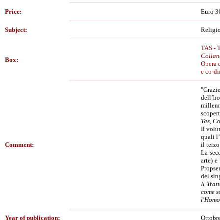
Price:
Euro 3
Subject:
Religio
TAS - T
Collan
Box:
Opera d
e co-di
"Grazie
dell’h
millen
scopert
Tas, Co
Il volu
quali l
Comment:
il terz
La seco
arte) e
Propser
dei sin
Il Trat
come so
l'Homo 
Year of publication:
Ottobr