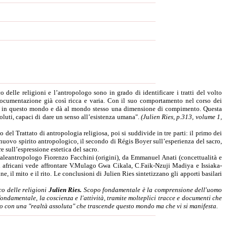
co delle religioni e l’antropologo sono in grado di identificare i tratti del volto
documentazione già così ricca e varia. Con il suo comportamento nel corso dei
esta in questo mondo e dà al mondo stesso una dimensione di compimento. Questa
oluti, capaci di dare un senso all’esistenza umana".
(Julien Ries, p.313, volume 1,
 del Trattato di antropologia religiosa, poi si suddivide in tre parti: il primo dei
l nuovo spirito antropologico, il secondo di Régis Boyer sull’esperienza del sacro,
e sull’espressione estetica del sacro.
l paleantropologo Fiorenzo Facchini (origini), da Emmanuel Anati (concettualità e
oli africani vede affrontare V.Mulago Gwa Cikala, C.Faik-Nzuji Madiya e Issiaka-
e, il mito e il rito. Le conclusioni di Julien Ries sintetizzano gli apporti basilari
co delle religioni
Julien Ries.
Scopo fondamentale è la comprensione dell'uomo
ondamentale, la coscienza e l'attività, tramite molteplici tracce e documenti che
to con una "realtà assoluta" che trascende questo mondo ma che vi si manifesta.