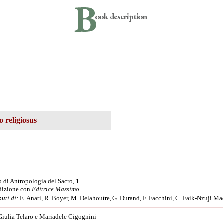
o religiosus
.
o di Antropologia del Sacro, 1
dizione con
Editrice Massimo
uti di:
E. Anati, R. Boyer, M. Delahoutre, G. Durand, F. Facchini, C. Faik-Nzuji Ma
Giulia Telaro e Mariadele Cigognini