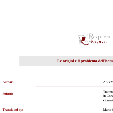
Le origini e il problema dell'hom
Author:
AA.VV
Trattat
Subtitle:
In Coe
Contrib
Translated by:
Maria 