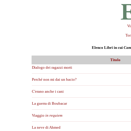
Vi
Tor
Elenco Libri in cui
Cam
Titolo
Dialogo dei ragazzi morti
Perché non mi dai un bacio?
C'erano anche i cani
La guerra di Boubacar
Viaggio
in requiem
La neve di Ahmed