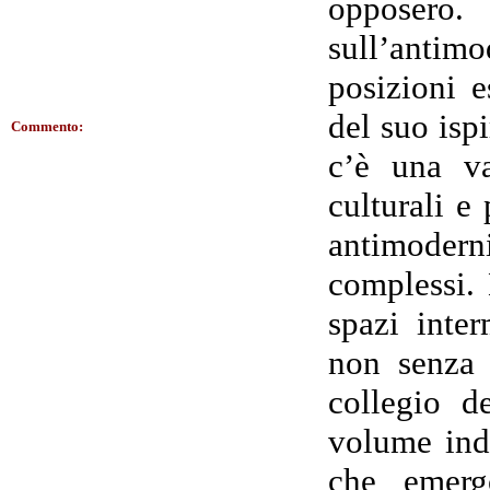
opposero
sull’antim
posizioni e
del suo isp
Commento:
c’è una va
culturali e
antimodernis
complessi. 
spazi inter
non senza c
collegio de
volume ind
che emergo