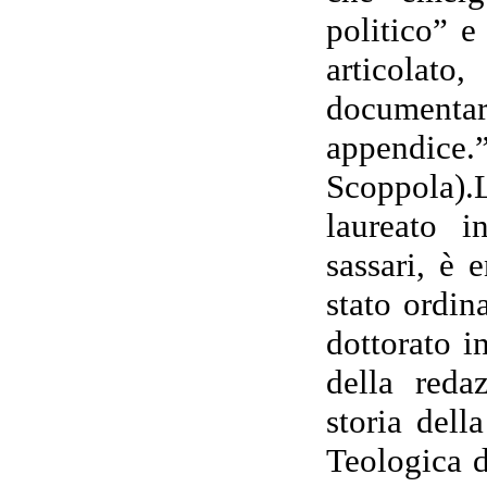
politico” e
articolat
documentari
appendic
Scoppola).L
laureato i
sassari, è
stato ordin
dottorato i
della reda
storia dell
Teologica d