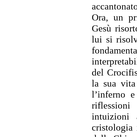
accantonato
Ora, un pr
Gesù risort
lui si riso
fondament
interpretab
del Crocifi
la sua vit
l’inferno 
riflession
intuizioni
cristologia 