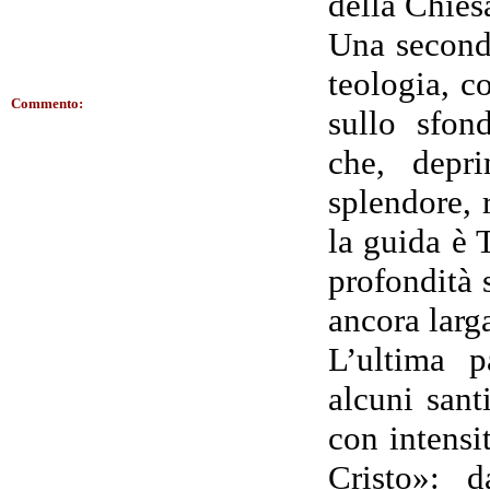
della Chies
Una seconda
teologia, c
Commento:
sullo sfon
che, depri
splendore, 
la guida è 
profondità 
ancora larg
L’ultima p
alcuni sant
con intensit
Cristo»: 