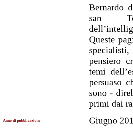
Bernardo d
san To
dell’intelli
Queste pagi
specialist
pensiero cr
temi dell’e
persuaso c
sono - dir
primi dai r
Giugno 20
Anno di pubblicazione: