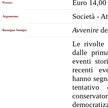
Euro 14,00
Prezzo:
Società - At
Argomento:
Avvenire
de
Rassegna Stampa:
Le rivolte
dalle prim
eventi stor
recenti ev
hanno segna
tentativo
conservato
democratiz