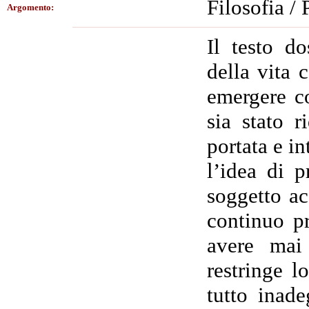
Filosofia /
Argomento:
Il testo d
della vita 
emergere co
sia stato r
portata e in
l’idea di p
soggetto ac
continuo p
avere mai 
restringe l
tutto inade