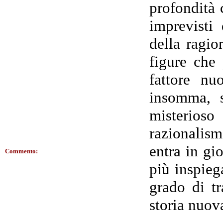
profondità 
imprevisti 
della ragio
figure che
fattore nu
insomma, s
misterios
razionalis
entra in gi
Commento:
più inspiega
grado di tr
storia nuov