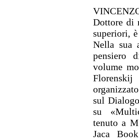
VINCENZO 
Dottore di 
superiori, 
Nella sua a
pensiero d
volume mon
Florenski
organizzat
sul Dialogo
su «Multic
tenuto a M
Jaca Book