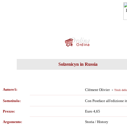
Solzenicyn in Russia
-
Autore/i:
Clément Olivier
Titoli dell
Sottotitolo:
Con Postface all'edizione it
Prezzo:
Euro 4,65
Argomento:
Storia / History