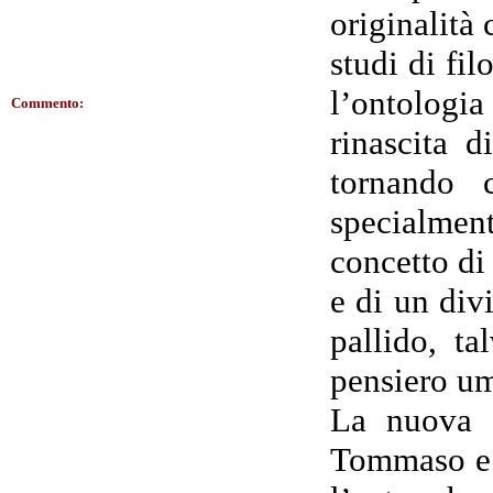
originalità
studi di fil
l’ontologia
Commento:
rinascita d
tornando c
specialmen
concetto di
e di un div
pallido, ta
pensiero u
La nuova e
Tommaso e l