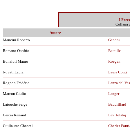
I Prec
Collana 
Autore
Mancini Roberto
Gandhi
Romano Onofrio
Bataille
Bonaiuti Mauro
Roegen
Novati Laura
Laura Conti
Rognon Frédéric
Lanza del Vas
Marcon Giulio
Langer
Latouche Serge
Baudrillard
Garcia Renaud
Lev Tolstoj
Guillaume Chantal
Charles Fouri